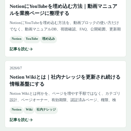
NotionにYouTubeを埋め込む方法｜動画マニュア
ルを業務ページに整理する
NotionにYouTubeを埋め込む方法を、動画ブロックの使い方だけ
でなく、動画マニュアルDB、視聴確認、FAQ、公開範囲、更新期
限、社内研修での運用まで解説します。
Notion
YouTube
埋め込み
記事を読む
2026/6/7
Notion Wikiとは｜社内ナレッジを更新され続ける
情報基盤にする
Notion Wikiとは何かを、ページを増やす手順ではなく、カテゴリ
設計、ページオーナー、有効期限、認証済みページ、権限、検
索、更新レビューまで含めた社内ナレッジ基盤として解説しま
Notion
Wiki
社内ナレッジ
す。
記事を読む