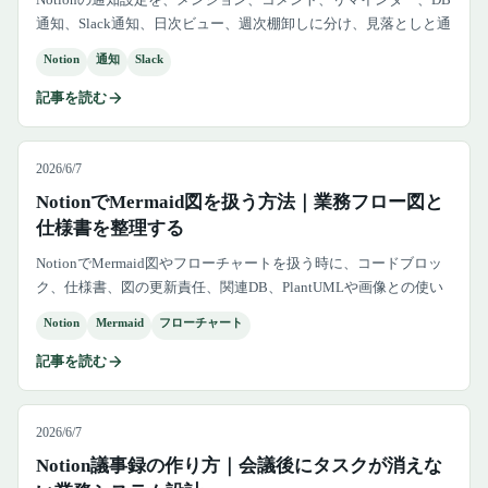
通知、Slack通知、日次ビュー、週次棚卸しに分け、見落としと通
知疲れを防ぐ実務設計として整理します。
Notion
通知
Slack
記事を読む
2026/6/7
NotionでMermaid図を扱う方法｜業務フロー図と
仕様書を整理する
NotionでMermaid図やフローチャートを扱う時に、コードブロッ
ク、仕様書、図の更新責任、関連DB、PlantUMLや画像との使い
分けまで実務目線で整理します。
Notion
Mermaid
フローチャート
記事を読む
2026/6/7
Notion議事録の作り方｜会議後にタスクが消えな