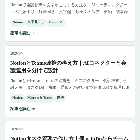
Notionで会議音声を文字起こしする方法を、AIミーティングノー
トの開始手順、録音同意、文字起こし全文の保存、要約、議事録
DB、削除ルール、外部ツールとの使い分けまで含めて解説しま
Notion
文字起こし
Notion AI
す。
記事を読む
2026/6/7
NotionとTeams連携の考え方｜AIコネクターと会
議運用を分けて設計
NotionとMicrosoft Teamsの連携を、AIコネクター、会話検索、会
議メモ、タスクDB、権限、通知との違いまで実務目線で整理しま
す。
Notion
Microsoft Teams
連携
記事を読む
2026/6/7
Notionタスク管理の作り方｜個人ToDoからチーム