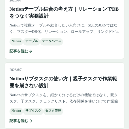
2026/6/7
Notionテーブル結合の考え方｜リレーションでDB
をつなぐ実務設計
Notionで複数テーブルを結合したい人向けに、SQLのJOINではな
く、マスターDB化、リレーション、ロールアップ、リンクドビュ
ーの使い分け、重複データ、権限、外部DBへ移す判断を整理しま
Notion
テーブル
データベース
す。
記事を読む
2026/6/7
Notionサブタスクの使い方｜親子タスクで作業範
囲を崩さない設計
Notionのサブタスクを、細かく分けるだけの機能ではなく、親タ
スク、子タスク、チェックリスト、依存関係を使い分けて作業範
囲と完了条件を崩さない業務DBとして設計する方法を解説しま
Notion
サブタスク
タスク管理
す。
記事を読む