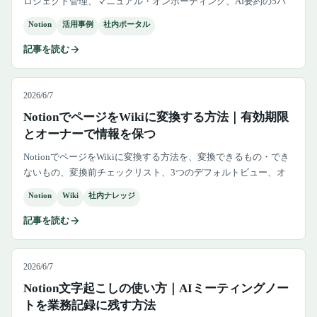
ロジェクト管理、マニュアル・オンボーディング、AI要約の5パ
ターンに分け、自社で最初に作るDBを解説します。
Notion
活用事例
社内ポータル
記事を読む
2026/6/7
NotionでページをWikiに変換する方法｜有効期限
とオーナーで情報を保つ
NotionでページをWikiに変換する方法を、変換できるもの・でき
ないもの、変換前チェックリスト、3つのデフォルトビュー、オ
ーナー、有効期限、権限、元に戻す判断まで解説します。
Notion
Wiki
社内ナレッジ
記事を読む
2026/6/7
Notion文字起こしの使い方｜AIミーティングノー
トを業務記録に残す方法