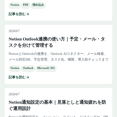
理、外部共有、契約書や個人情報の注意点まで解説します。
Notion
PDF
埋め込み
記事を読む
2026/6/7
Notion Outlook連携の使い方｜予定・メール・タ
スクを分けて管理する
NotionとOutlookの連携を、Outlook AIコネクター、メール検索、
メール対応DB、予定管理、タスク化、権限、導入前チェックまで
実務目線で整理します。
Notion
Outlook
Microsoft 365
記事を読む
2026/6/7
Notion通知設定の基本｜見落としと通知疲れを防
ぐ運用設計
Notionの通知設定を、メンション、コメント、リマインダー、DB