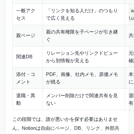
一般アク
「リンクを知る人だけ」のつもり
A
セス
で広く見える
li
親の共有権限を子ページが引き継
親ページ
共
ぐ
リレーション先やリンクドビュー
元
関連DB
から別情報が見える
確
添付・コ
PDF、画像、社内メモ、原価メモ
本
メント
が残る
に
退職・異
メンバー削除だけで関連共有を見
退
動
ない
有
この段階では、誰が悪いかを探す必要はありませ
ん。Notionは自由にページ、DB、リンク、外部共