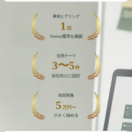
事前ヒアリング
1
回
Notion運用を確認
活用テーマ
3〜5
件
自社向けに設計
初回実施
5
万円〜
小さく始める