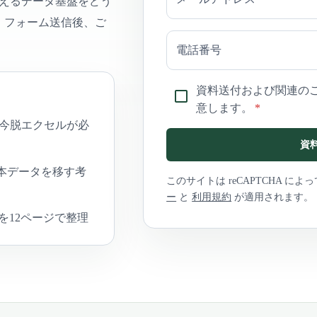
支えるデータ基盤をどう
す。フォーム送信後、ご
電話番号
資料送付および関連の
意します。
*
ぜ今脱エクセルが必
資
本データを移す考
このサイトは reCAPTCHA によ
ー
と
利用規約
が適用されます。
を12ページで整理