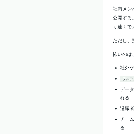
社内メン
公開する
り速くで
ただし、
怖いのは
社外
フルア
デー
れる
退職
チー
る