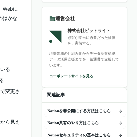
Webに
のはかな
運営会社
株式会社ビットライト
顧客が本当に必要だった価値
を、実装する。
現場業務の仕組み化からデータ基盤構築、
データ活用支援までを一気通貫で支援して
います。
ている
コーポレートサイトを見る
る
まで変更さ
関連記事
Notionを非公開にする方法はこちら
体から見え
Notion共有のやり方はこちら
Notionセキュリティの基本はこちら