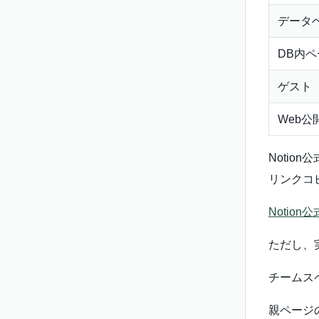
データ
DB内ペ
ゲスト
Web公
Notio
リンクコ
Notion公
ただし、
チームス
親ページ