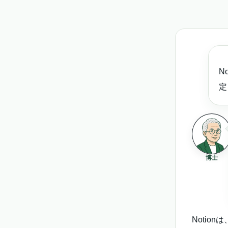
N
定
博士
Notio