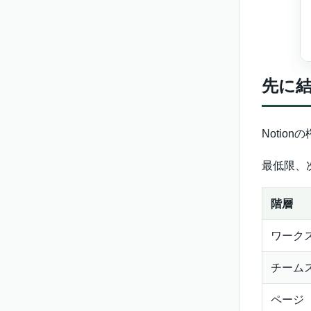
先に
Notio
最低限、
階層
ワーク
チーム
ページ