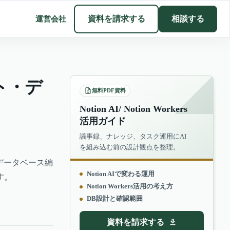
運営会社
資料を請求する
相談する
ト・デ
無料PDF資料
Notion AI/ Notion Workers
活用ガイド
議事録、ナレッジ、タスク運用にAI
を組み込む前の設計観点を整理。
データベース編
Notion AIで変わる運用
す。
Notion Workers活用の考え方
DB設計と確認範囲
資料を請求する