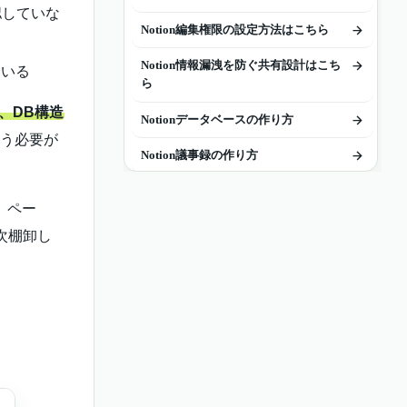
認していな
Notion編集権限の設定方法はこちら
Notion情報漏洩を防ぐ共有設計はこち
ている
ら
、DB構造
Notionデータベースの作り方
う必要が
Notion議事録の作り方
議事録からタスクDBへ切り出す
、ペー
Notionで続ける範囲を見極める
次棚卸し