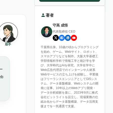
著者
守高 成悟
代表取締役 CEO
助手
千葉県出身。10歳の頃からプログラミング
を始め、ゲーム、Webサイト、ロボット、
スマホアプリなどを制作。大阪大学基礎工
学部情報科学科で情報工学と統計学を学
び、大学時代はAIを研究。大学在学中に
ー
Web広告代理店でのインターンや人材系
Webサービスの立ち上げを経験し、卒業後
b
はフリーランスエンジニアとしてGISシス
テム、データ基盤構築、Webシステムの開
発に従事。10年以上のWebアプリ開発・
データ分析経験を基に、2023年9月に株式
会社ビットライトを設立し、現場業務の仕
組み化からデータ基盤構築、データ活用支
援までを一気通貫で支援。