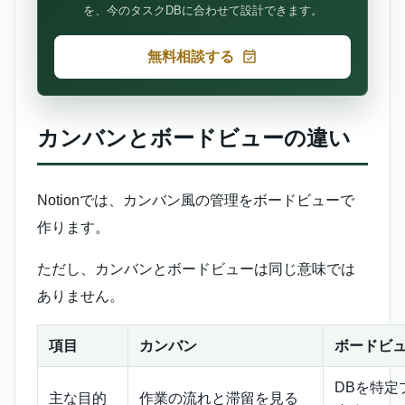
を、今のタスクDBに合わせて設計できます。
無料相談する
カンバンとボードビューの違い
Notionでは、カンバン風の管理をボードビューで
作ります。
ただし、カンバンとボードビューは同じ意味では
ありません。
項目
カンバン
ボードビ
DBを特定
主な目的
作業の流れと滞留を見る