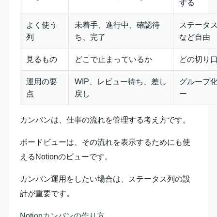
する
よく使う
未着手、進行中、確認待
ステータ
列
ち、完了
など自由
見るもの
どこで止まっているか
どの切り
運用の要
WIP、レビュー待ち、差し
グループ
点
戻し
ー
カンバンは、仕事の流れを管理する考え方です。
ボードビューは、その流れを表示するためにも使
えるNotionのビューです。
カンバン運用をしたい場合は、ステータス列の設
計が重要です。
Notionカンバンの作り方