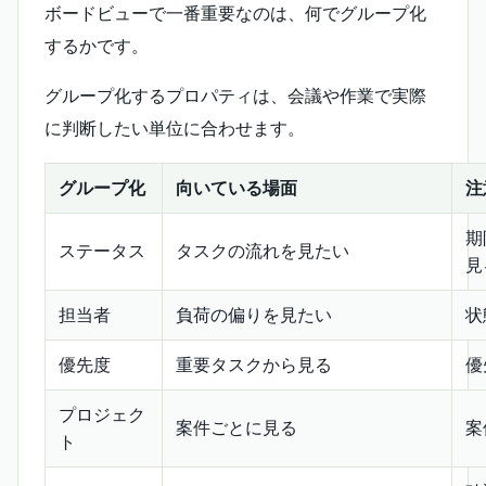
ボードビューで一番重要なのは、何でグループ化
するかです。
グループ化するプロパティは、会議や作業で実際
に判断したい単位に合わせます。
グループ化
向いている場面
注
期
ステータス
タスクの流れを見たい
見
担当者
負荷の偏りを見たい
状
優先度
重要タスクから見る
優
プロジェク
案件ごとに見る
案
ト