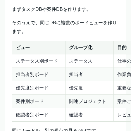
まずタスクDBや案件DBを作ります。
そのうえで、同じDBに複数のボードビューを作り
ます。
ビュー
グループ化
目的
ステータス別ボード
ステータス
仕事
担当者別ボード
担当者
作業
優先度別ボード
優先度
重要
案件別ボード
関連プロジェクト
案件
確認者別ボード
確認者
レビ
同じカードを、別の視点で見るだけです。