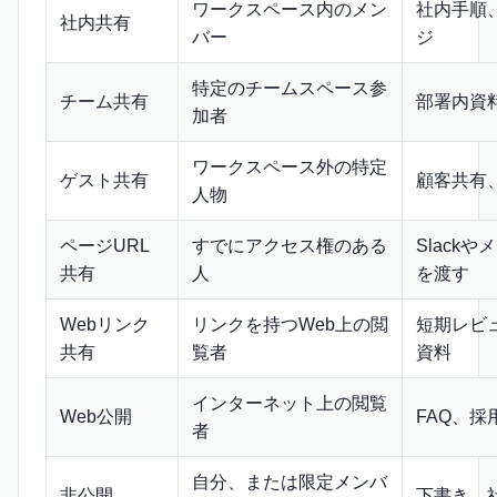
ワークスペース内のメン
社内手順
社内共有
バー
ジ
特定のチームスペース参
チーム共有
部署内資
加者
ワークスペース外の特定
ゲスト共有
顧客共有
人物
ページURL
すでにアクセス権のある
Slackや
共有
人
を渡す
Webリンク
リンクを持つWeb上の閲
短期レビ
共有
覧者
資料
インターネット上の閲覧
Web公開
FAQ、
者
自分、または限定メンバ
非公開
下書き、