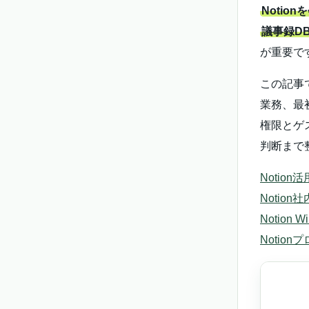
Noti
議事録D
が重要で
この記事
業務、最
権限とゲ
判断まで
Notio
Notio
Notion
Notio