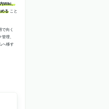
Wiki、
決める
こと
用で向く
ク管理、
ムへ移す