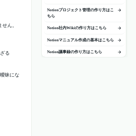
Notionプロジェクト管理の作り方はこ
ちら
ません。
Notion社内Wikiの作り方はこちら
Notionマニュアル作成の基本はこちら
Notion議事録の作り方はこちら
混ざる
Notionタスク管理の作り方はこちら
が曖昧にな
Notion共有のやり方と権限設定はこち
ら
議事録からタスクDBへ切り出す
Notionで続ける範囲を見極める