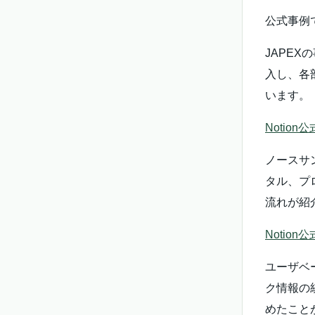
公式事例
JAPEX
入し、各
います。
Notion
ノースサ
タル、プ
流れが紹
Notio
ユーザベー
ク情報の
めたこと