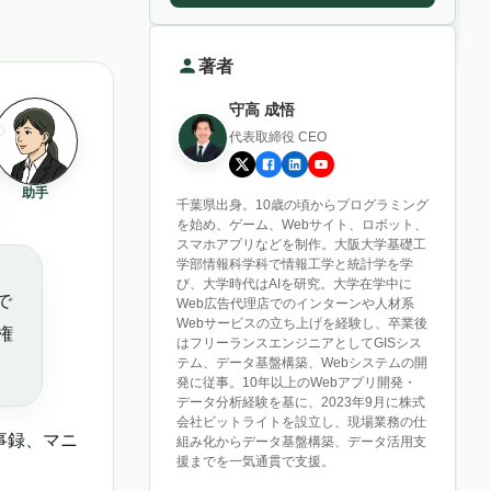
著者
守高 成悟
代表取締役 CEO
助手
千葉県出身。10歳の頃からプログラミング
を始め、ゲーム、Webサイト、ロボット、
スマホアプリなどを制作。大阪大学基礎工
学部情報科学科で情報工学と統計学を学
び、大学時代はAIを研究。大学在学中に
で
Web広告代理店でのインターンや人材系
Webサービスの立ち上げを経験し、卒業後
権
はフリーランスエンジニアとしてGISシス
テム、データ基盤構築、Webシステムの開
発に従事。10年以上のWebアプリ開発・
データ分析経験を基に、2023年9月に株式
会社ビットライトを設立し、現場業務の仕
議事録、マニ
組み化からデータ基盤構築、データ活用支
援までを一気通貫で支援。