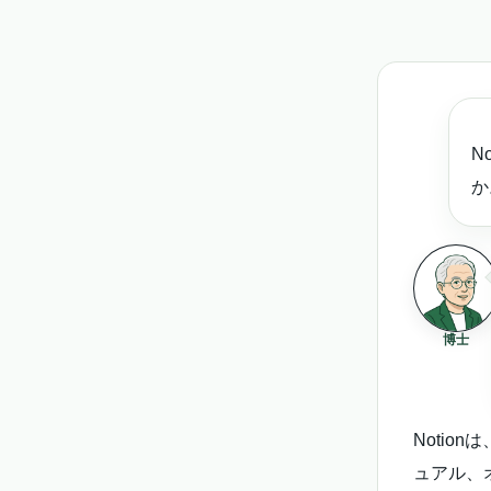
N
か
博士
Notio
ュアル、