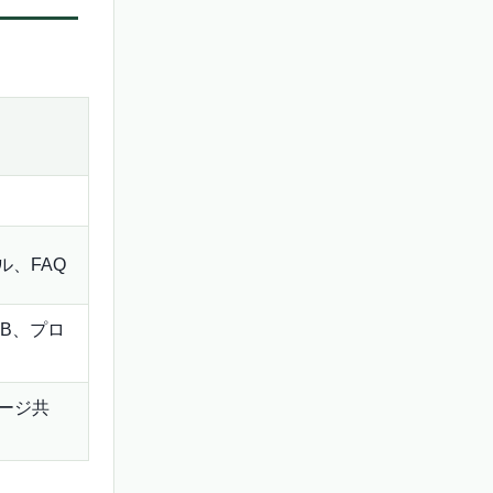
ル、FAQ
DB、プロ
ージ共