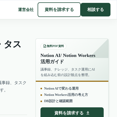
運営会社
資料を請求する
相談する
・タス
無料PDF資料
Notion AI/ Notion Workers
活用ガイド
議事録、ナレッジ、タスク運用にAI
を組み込む前の設計観点を整理。
、議事録、タスク
Notion AIで変わる運用
す。
Notion Workers活用の考え方
DB設計と確認範囲
資料を請求する