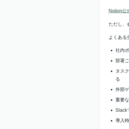
Notio
ただし、
よくある
社内ポ
部署
タスク
る
外部
重要
Sla
導入