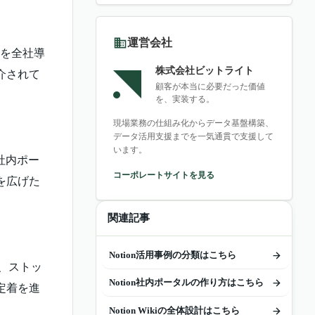
運営会社
nを全社導
株式会社ビットライト
介されて
顧客が本当に必要だった価値
を、実装する。
現場業務の仕組み化からデータ基盤構築、
データ活用支援までを一気通貫で支援して
います。
社内ポー
コーポレートサイトを見る
を広げた
関連記事
Notion活用事例の分類はこちら
し、ストッ
Notion社内ポータルの作り方はこちら
定着を進
Notion Wikiの全体設計はこちら