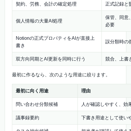
契約、労務、会計の確定処理
正式記録と
保管、同意
個人情報の大量AI処理
必要
Notionの正式プロパティをAIが直接上
誤分類時の
書き
双方向同期とAI更新を同時に行う
競合、上書
最初に作るなら、次のような用途に絞ります。
最初に向く用途
理由
問い合わせ分類候補
人が確認しやすく、効
議事録要約
下書き用途として使い