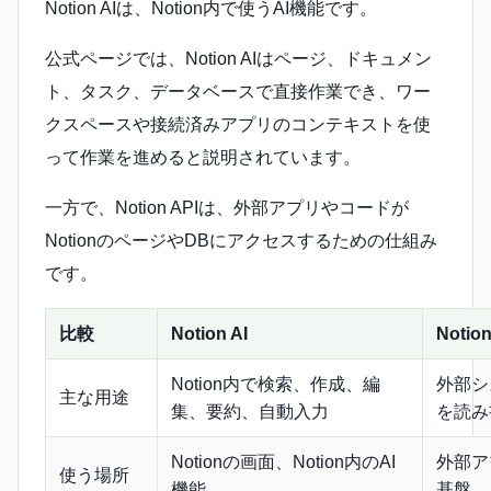
Notion AIは、Notion内で使うAI機能です。
公式ページでは、Notion AIはページ、ドキュメン
ト、タスク、データベースで直接作業でき、ワー
クスペースや接続済みアプリのコンテキストを使
って作業を進めると説明されています。
一方で、Notion APIは、外部アプリやコードが
NotionのページやDBにアクセスするための仕組み
です。
比較
Notion AI
Notion
Notion内で検索、作成、編
外部シ
主な用途
集、要約、自動入力
を読み
Notionの画面、Notion内のAI
外部ア
使う場所
機能
基盤