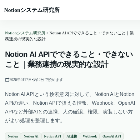
Notionシステム研究所
Notionシステム研究所
>
Notion AI APIでできること・できないこと｜業
務連携の現実的な設計
Notion AI APIでできること・できない
こと｜業務連携の現実的な設計
2026年6月7日
•
約
12
分で読めます
Notion AI APIという検索意図に対して、Notion AIとNotion
APIの違い、Notion APIで扱える情報、Webhook、OpenAI
APIなど外部AIとの連携、人の確認、権限、実装しない方
がよい処理を整理します。
Notion
Notion AI
Notion API
AI連携
Webhook
OpenAI API