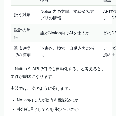
Notion内の文脈、接続済みア
API
扱う対象
プリの情報
ジ、D
設計の焦
誰がNotion内でAIを使うか
どのD
点
業務連携
下書き、検索、自動入力の補
データ
での役割
助
携の土
「Notion AI APIで何でも自動化する」と考えると、
要件が曖昧になります。
実装では、次のように分けます。
Notion内で人が使うAI機能なのか
外部処理としてAIを呼びたいのか