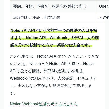
要約、分類、下書き、構造化を外部で行う
Open
最終判断、承認、顧客返信
人の
Notion AI APIという名前で一つの魔法の入口を探
すより、Notion API、Webhook、外部AI、人の確
認を分けて設計する方が、業務では安全です。
この記事では、Notion AI APIでできること・できな
いことを、Notion AIとNotion APIの違い、Notion
APIで扱える情報、外部AIで処理する構成、
Webhookとの組み合わせ、人の確認、セキュリテ
ィ、実装しない方がよい処理に分けて整理しま
す。
Notion Webhook連携の考え方はこちら