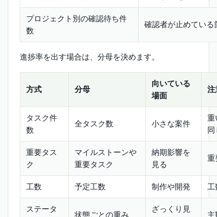
プロジェクト別の確認待ち件
確認者が止めている
数
進捗率を出す場合は、分母を決めます。
向いている
方式
分母
注
場面
タスク件
重
全タスク数
小さな案件
数
同
重要タス
マイルストーンや
納期影響を
重
ク
重要タスク
見る
工数
予定工数
制作や開発
工
ステータ
ざっくり見
状態ごとの重み
主