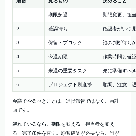
順番
見るもの
決めること
1
期限超過
期限変更、担
2
確認待ち
確認者がいつ
3
保留・ブロック
誰の判断待ち
4
今週期限
作業時間と確
5
来週の重要タスク
先に準備すべ
6
プロジェクト別進捗
順調、注意、
会議でやるべきことは、進捗報告ではなく、再計
画です。
遅れているなら、期限を変える。担当者を変え
る。完了条件を直す。顧客確認が必要なら、誰が