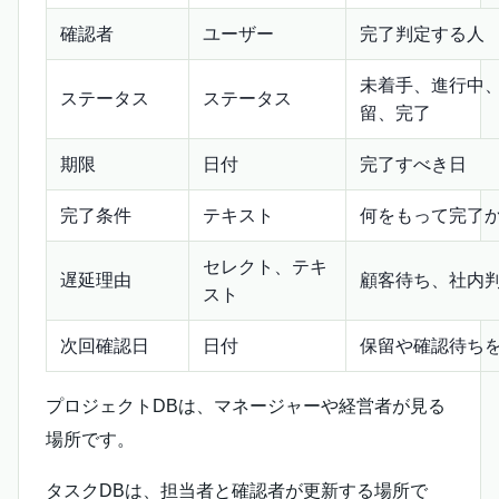
確認者
ユーザー
完了判定する人
未着手、進行中
ステータス
ステータス
留、完了
期限
日付
完了すべき日
完了条件
テキスト
何をもって完了
セレクト、テキ
遅延理由
顧客待ち、社内
スト
次回確認日
日付
保留や確認待ち
プロジェクトDBは、マネージャーや経営者が見る
場所です。
タスクDBは、担当者と確認者が更新する場所で