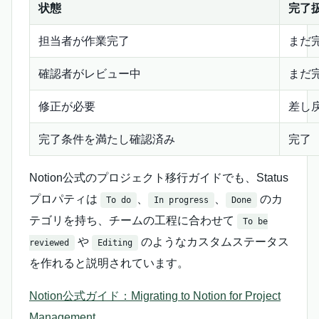
状態
完了
担当者が作業完了
まだ
確認者がレビュー中
まだ
修正が必要
差し
完了条件を満たし確認済み
完了
Notion公式のプロジェクト移行ガイドでも、Status
プロパティは
、
、
のカ
To do
In progress
Done
テゴリを持ち、チームの工程に合わせて
To be
や
のようなカスタムステータス
reviewed
Editing
を作れると説明されています。
Notion公式ガイド：Migrating to Notion for Project
Management