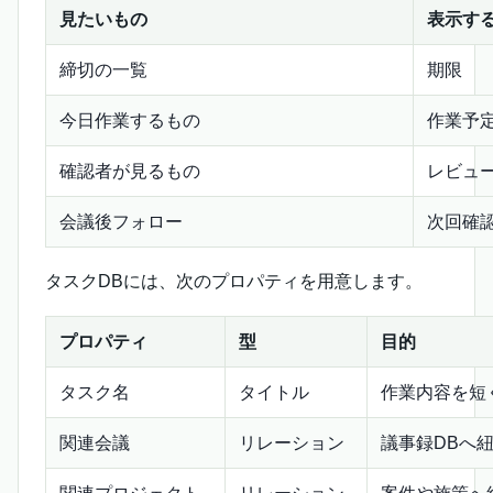
見たいもの
表示す
締切の一覧
期限
今日作業するもの
作業予
確認者が見るもの
レビュ
会議後フォロー
次回確
タスクDBには、次のプロパティを用意します。
プロパティ
型
目的
タスク名
タイトル
作業内容を短
関連会議
リレーション
議事録DBへ