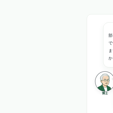
部
で
ま
か
博士