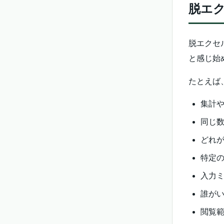
脱エ
脱エクセ
と感じ始
たとえば
集計
同じ数
どれ
特定
入力
誰が
閲覧