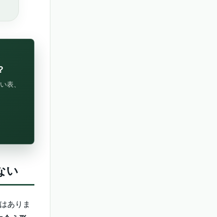
？
い表、
ない
はありま