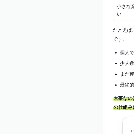
小さな
い
たとえば
です。
個人
少人
まだ
最終
大事なのは
の仕組み
「