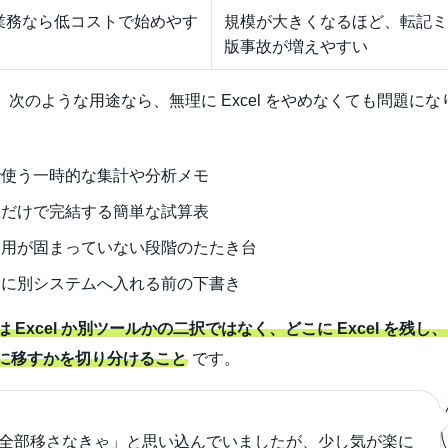
業務なら低コストで始めやす
規模が大きくなるほど、転記ミ
版事故が増えやすい
、次のような用途なら、無理に Excel をやめなくても問題にな
で使う一時的な集計や分析メモ
数だけで完結する簡単な試算表
運用が固まっていない段階のたたき台
的に別システムへ入れる前の下書き
 Excel か別ツールかの二択ではなく、どこに Excel を残し
に移すかを切り分けること
です。
全部移さなきゃ」と思い込んでいましたが、少し気が楽に