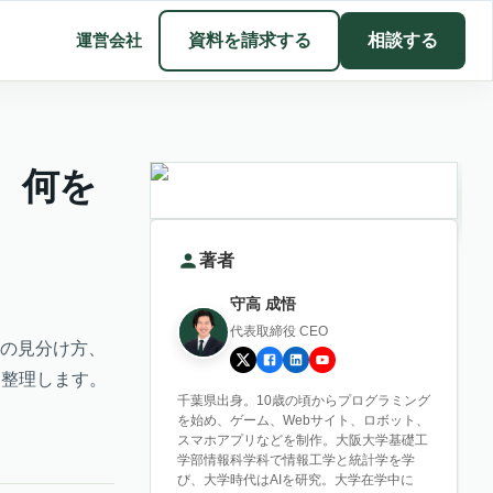
運営会社
資料を請求する
相談する
、何を
著者
守高 成悟
代表取締役 CEO
elの見分け方、
く整理します。
千葉県出身。10歳の頃からプログラミング
を始め、ゲーム、Webサイト、ロボット、
スマホアプリなどを制作。大阪大学基礎工
学部情報科学科で情報工学と統計学を学
び、大学時代はAIを研究。大学在学中に