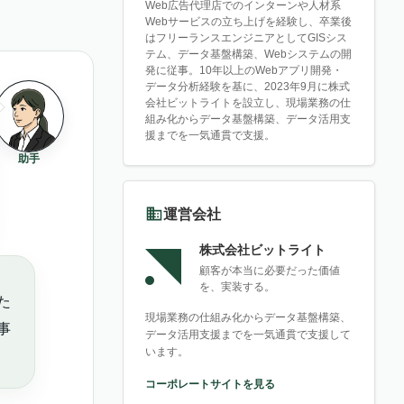
Web広告代理店でのインターンや人材系
Webサービスの立ち上げを経験し、卒業後
はフリーランスエンジニアとしてGISシス
テム、データ基盤構築、Webシステムの開
発に従事。10年以上のWebアプリ開発・
データ分析経験を基に、2023年9月に株式
会社ビットライトを設立し、現場業務の仕
組み化からデータ基盤構築、データ活用支
援までを一気通貫で支援。
助手
運営会社
株式会社ビットライト
顧客が本当に必要だった価値
を、実装する。
た
現場業務の仕組み化からデータ基盤構築、
事
データ活用支援までを一気通貫で支援して
います。
コーポレートサイトを見る