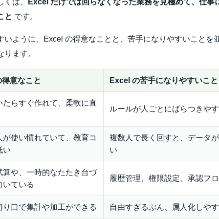
しくは、
Excel だけでは回らなくなった業務を見極めて、仕事
こと
です。
すいように、Excel の得意なことと、苦手になりやすいことを
なります。
l の得意なこと
Excel の苦手になりやすいこと
いたらすぐ作れて、柔軟に直
ルールが人ごとにばらつきやす
人が使い慣れていて、教育コ
複数人で長く回すと、データが
低い
い
試算や、一時的なたたき台づ
履歴管理、権限設定、承認フロ
向いている
切り口で集計や加工ができる
自由すぎるぶん、属人化しやす