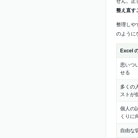
せん。正
整え直す
整理しや
のように
Exce
思いつ
せる
多くの
ストが
個人の
くりに
自由な