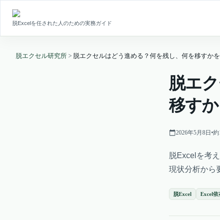
脱Excelを任された人のための実務ガイド
脱エクセル研究所
>
脱エクセルはどう進める？何を残し、何を移すかを
脱エク
移すか
2026年5月8日
•
約
脱Excelを
現状分析から
脱Excel
Excel