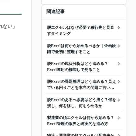
と
関連記事
れない」
脱エクセルはなぜ必要？移行先と見直
すタイミング
脱Excelは何から始めるべきか｜企画段
階で最初に整理すること
脱Excelの現状分析はどう進める？
Excel運用の棚卸しで見ること
脱Excelの課題整理はどう進める？見え
ている困りごとを本当の問題に言い換
える方法
脱Excelのあるべき姿はどう描く？何を
残し、何を移し、何をやめるか
製造業の脱エクセルは何から始める？
Excel管理の限界と現実的な進め方
物流・運送業の脱エクセルは配車表か