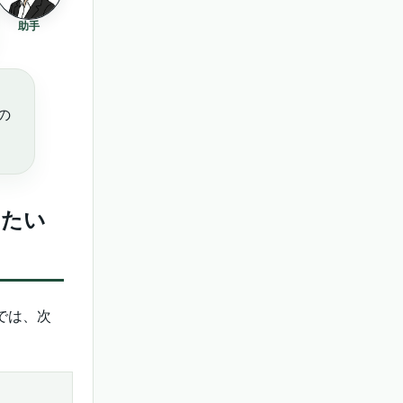
助手
の
したい
務では、次