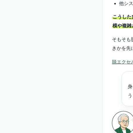
他シス
こうした
模や複雑
そもそも
きかを先
脱エクセ
身
う