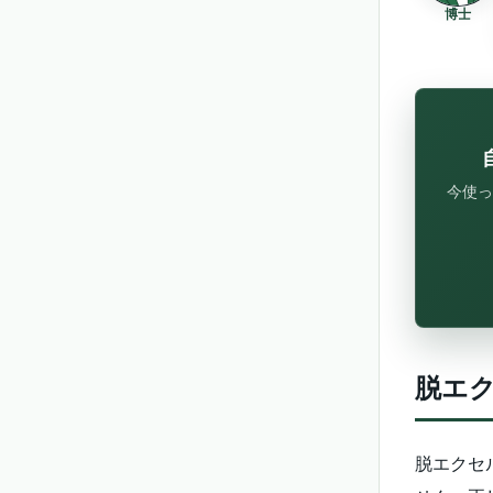
博士
今使っ
脱エク
脱エクセ