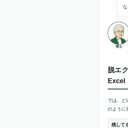
な
博士
脱エク
Excel
では、どの
のように
残しても