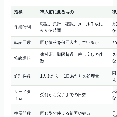
指標
導入前に測るもの
導
転記、集計、確認、メール作成に
月
作業時間
かかる時間
か
転記回数
同じ情報を何回入力しているか
ど
未対応、期限超過、差し戻しの件
ス
確認漏れ
数
な
同
処理件数
1人あたり、1日あたりの処理量
え
リードタ
承
受付から完了までの日数
イム
な
コ
横展開数
同じ型で使える部署や拠点
た