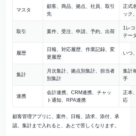
顧客、商品、拠点、社員、取引
正式
マスタ
先
ック
1レ
取引
案件、受注、申請、予約、出荷
テー
日報、対応履歴、作業記録、変
履歴
いつ
更履歴
月次集計、拠点別集計、担当者
集計
集計
別集計
手
会計連携、CRM連携、チャッ
正本
連携
ト通知、RPA連携
応
顧客管理アプリに、案件、日報、請求、添付、承
認、集計まで入れると、あとで苦しくなります。