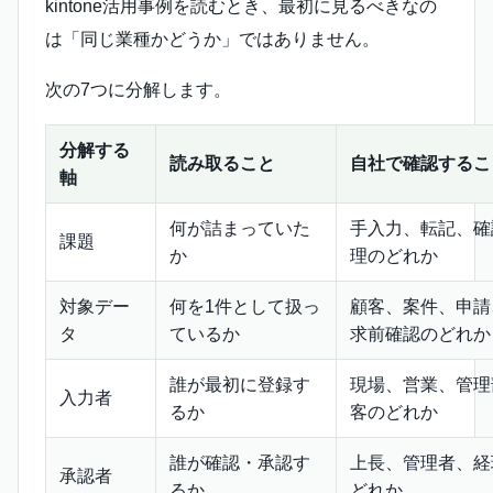
kintone活用事例を読むとき、最初に見るべきなの
は「同じ業種かどうか」ではありません。
次の7つに分解します。
分解する
読み取ること
自社で確認するこ
軸
何が詰まっていた
手入力、転記、確
課題
か
理のどれか
対象デー
何を1件として扱っ
顧客、案件、申請
タ
ているか
求前確認のどれか
誰が最初に登録す
現場、営業、管理
入力者
るか
客のどれか
誰が確認・承認す
上長、管理者、経
承認者
るか
どれか