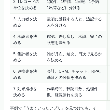
2. 1レコードの
1案件、1申請、1日報、1予約、
単位を決める
1出荷などに分ける
3. 入力者を決
最初に登録する人と、追記する
める
人を分ける
4. 承認者を決
確認、差し戻し、承認、完了の
める
状態を決める
5. 集計者を決
誰が月次、週次、日次で見るか
める
を決める
6. 連携先を決
会計、CRM、チャット、RPA、
める
基幹との関係を決める
7. 効果指標を
作業時間、転記回数、処理件
決める
数、確認漏れを測る
事例で「うまくいったアプリ」を見つけても、そ