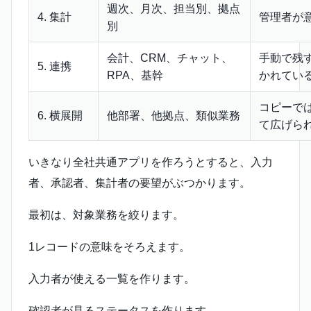
週次、月次、担当別、拠点
4. 集計
管理者が
別
会計、CRM、チャット、
手動で残
5. 連携
RPA、基幹
かれてい
コピーで
6. 横展開
他部署、他拠点、類似業務
て広げら
いきなり全社共通アプリを作ろうとすると、入力
者、承認者、集計者の要望がぶつかります。
最初は、対象業務を絞ります。
1レコードの意味をそろえます。
入力者が使える一覧を作ります。
確認者が見るステータスを作ります。