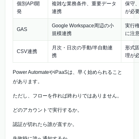
個別API開
複雑な業務条件、重要データ
保守
発
連携
が必
Google Workspace周辺の小
実行
GAS
規模連携
に注
月次・日次の手動/半自動連
形式
CSV連携
携
理が
Power AutomateやiPaaSは、早く始められること
があります。
ただし、フローを作れば終わりではありません。
どのアカウントで実行するか。
認証が切れたら誰が直すか。
失敗時に誰へ通知するか。