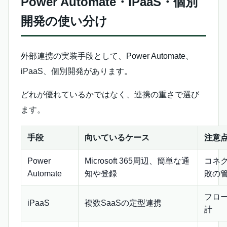
Power Automate・iPaaS・個別
開発の使い分け
外部連携の実装手段として、Power Automate、
iPaaS、個別開発があります。
どれが優れているかではなく、連携の重さで選び
ます。
手段
向いているケース
注意
Power
Microsoft 365周辺、簡単な通
コネ
Automate
知や登録
敗の
フロ
iPaaS
複数SaaSの定型連携
計