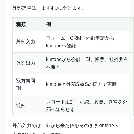
外部連携は、まず4つに分けます。
種類
例
フォーム、CRM、外部申請から
外部入力
kintoneへ登録
kintoneから会計、BI、帳票、社外共有
外部出力
へ渡す
双方向同
kintoneと外部SaaSの両方で更新
期
レコード追加、承認、変更、異常を外
通知
部へ知らせる
外部入力では、外から来た値をそのままkintoneへ