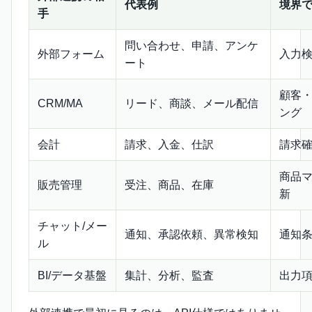
代表例
境界
手
問い合わせ、申請、アンケ
外部フォーム
入力
ート
顧客
CRM/MA
リード、商談、メール配信
ング
会計
請求、入金、仕訳
請求
商品
販売管理
受注、商品、在庫
新
チャット/メー
通知、承認依頼、異常検知
通知
ル
BI/データ基盤
集計、分析、監査
出力