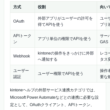
方式
役割
向い
外部アプリがユーザーの許可を
ユー
OAuth
得てAPIを使う
プリ
APIトーク
サー
アプリ単位の権限でAPIを使う
ン
GAS
kintoneの操作をきっかけに外部
レコ
Webhook
へ通知する
タス
ユーザー
操作
ユーザー権限でAPIを使う
認証
要な
kintoneヘルプの外部サービス連携カテゴリでは、
Microsoft Power Automateなどとの連携に必要な設
定として、OAuthクライアント、APIトークン、