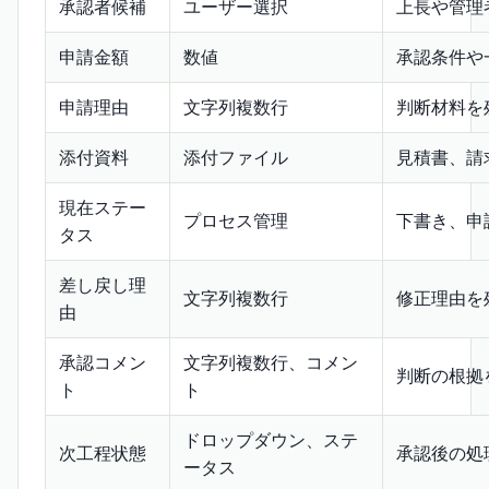
承認者候補
ユーザー選択
上長や管理
申請金額
数値
承認条件や
申請理由
文字列複数行
判断材料を
添付資料
添付ファイル
見積書、請
現在ステー
プロセス管理
下書き、申
タス
差し戻し理
文字列複数行
修正理由を
由
承認コメン
文字列複数行、コメン
判断の根拠
ト
ト
ドロップダウン、ステ
次工程状態
承認後の処
ータス