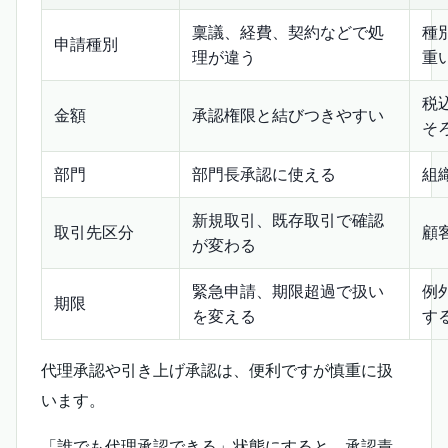
稟議、経費、契約などで処
種
申請種別
理が違う
重
税
金額
承認権限と結びつきやすい
そ
部門
部門長承認に使える
組
新規取引、既存取引で確認
取引先区分
顧
が変わる
緊急申請、期限超過で扱い
例
期限
を変える
す
代理承認や引き上げ承認は、便利ですが慎重に扱
います。
「誰でも代理承認できる」状態にすると、承認責