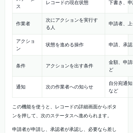
レコードの現在状態
下書き、申
ス
次にアクションを実行す
作業者
申請者、上
る人
アクショ
状態を進める操作
申請、承認
ン
金額、申請
条件
アクションを出す条件
ど
自分宛通知
通知
次の作業者への知らせ
など
この機能を使うと、レコードの詳細画面からボタ
ンを押して、次のステータスへ進められます。
申請者が申請し、承認者が承認し、必要なら差し