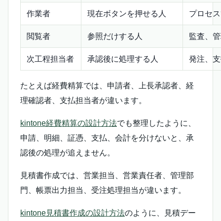
作業者
現在ボタンを押せる人
プロセス
閲覧者
参照だけする人
監査、管
次工程担当者
承認後に処理する人
発注、支
たとえば経費精算では、申請者、上長承認者、経
理確認者、支払担当者が違います。
kintone経費精算の設計方法
でも整理したように、
申請、明細、証憑、支払、会計を分けないと、承
認後の処理が追えません。
見積書作成では、営業担当、営業責任者、管理部
門、帳票出力担当、受注処理担当が違います。
kintone見積書作成の設計方法
のように、見積デー