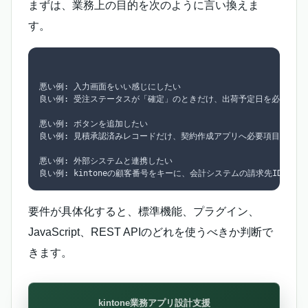
まずは、業務上の目的を次のように言い換えま
す。
悪い例: 入力画面をいい感じにしたい

良い例: 受注ステータスが「確定」のときだけ、出荷予定日を必須にした
悪い例: ボタンを追加したい

良い例: 見積承認済みレコードだけ、契約作成アプリへ必要項目を引き継
悪い例: 外部システムと連携したい

要件が具体化すると、標準機能、プラグイン、
JavaScript、REST APIのどれを使うべきか判断で
きます。
kintone業務アプリ設計支援