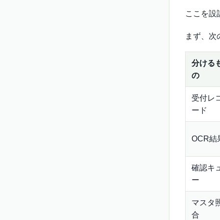
ここを設
まず、次
分ける
の
受付レ
ード
OCR結
確認キ
ー
マスタ
合