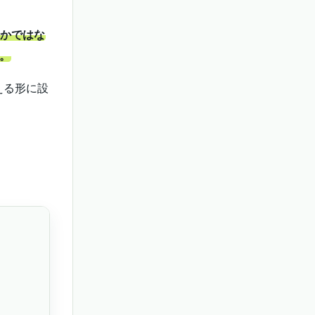
うかではな
。
える形に設