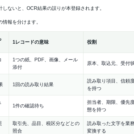
計しないと、OCR結果の誤りが本登録されます。
の情報を分けます。
も
1レコードの意味
役割
コ
1つの紙、PDF、画像、メール
原本、取込元、受付
添付
読み取り項目、信頼
果
1回の読み取り結果
を持つ
ュ
担当者、期限、優先
1件の確認待ち
態を持つ
照
取引先、品目、税区分などとの
読み取った文字を業
照合
変換する