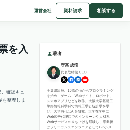
運営会社
資料請求
相談する
帳票を入
著者
守高 成悟
代表取締役 CEO
千葉県出身。10歳の頃からプログラミング
結果、確認キュ
を始め、ゲーム、Webサイト、ロボット、
界を整理しま
スマホアプリなどを制作。大阪大学基礎工
学部情報科学科で情報工学と統計学を学
び、大学時代はAIを研究。大学在学中に
Web広告代理店でのインターンや人材系
Webサービスの立ち上げを経験し、卒業後
はフリーランスエンジニアとしてGISシス