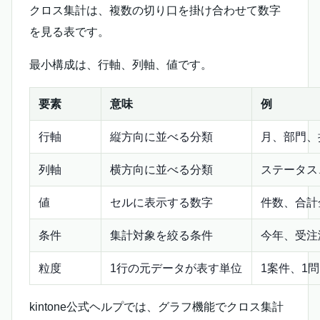
クロス集計は、複数の切り口を掛け合わせて数字
を見る表です。
最小構成は、行軸、列軸、値です。
要素
意味
例
行軸
縦方向に並べる分類
月、部門、
列軸
横方向に並べる分類
ステータス
値
セルに表示する数字
件数、合計
条件
集計対象を絞る条件
今年、受注
粒度
1行の元データが表す単位
1案件、1
kintone公式ヘルプでは、グラフ機能でクロス集計