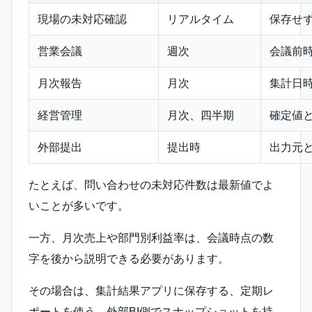
現場の未対応確認
リアルタイム
保存せ
営業会議
週次
会議前
月次報告
月次
集計日
経営管理
月次、四半期
確定値
外部提出
提出時
出力元
たとえば、問い合わせの未対応件数は最新値でよ
いことが多いです。
一方、月次売上や部門別利益率は、会議時点の数
字を後から説明できる必要があります。
その場合は、集計結果アプリに保存する、定期レ
ポートを使う、外部BI側でスナップショットを持