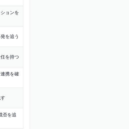
クションを
再発を追う
責任を持つ
計連携を確
残す
の成否を追