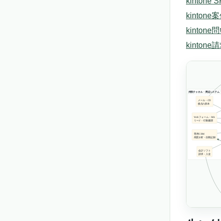
kinton
kinto
kinto
kinto