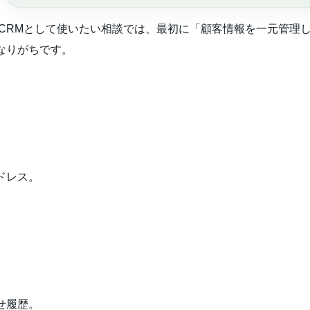
oneをCRMとして使いたい相談では、最初に「顧客情報を一元管理
なりがちです。
。
。
ドレス。
。
。
せ履歴。