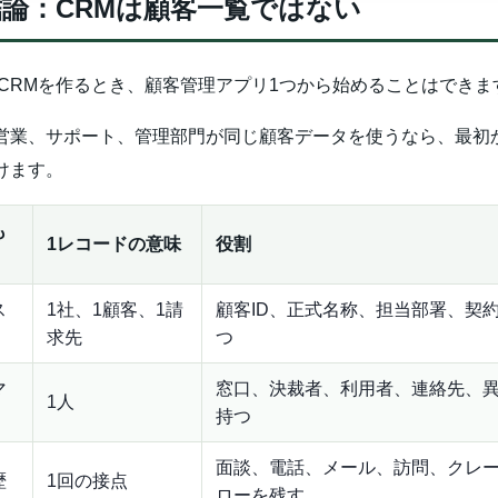
論：CRMは顧客一覧ではない
neでCRMを作るとき、顧客管理アプリ1つから始めることはできま
営業、サポート、管理部門が同じ顧客データを使うなら、最初
けます。
も
1レコードの意味
役割
ス
1社、1顧客、1請
顧客ID、正式名称、担当部署、契
求先
つ
マ
窓口、決裁者、利用者、連絡先、
1人
持つ
面談、電話、メール、訪問、クレ
歴
1回の接点
ローを残す