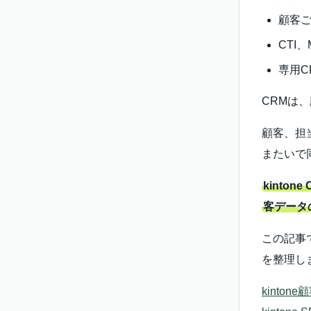
顧客
CTI
専用C
CRMは
顧客、担
またいで
kint
客データ
この記事で
を整理し
kinto