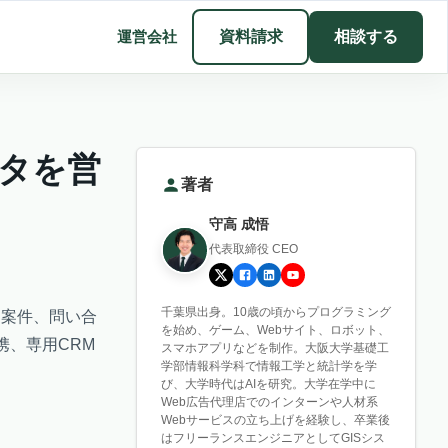
運営会社
資料請求
相談する
ータを営
著者
守高 成悟
代表取締役 CEO
千葉県出身。10歳の頃からプログラミング
、案件、問い合
を始め、ゲーム、Webサイト、ロボット、
携、専用CRM
スマホアプリなどを制作。大阪大学基礎工
学部情報科学科で情報工学と統計学を学
び、大学時代はAIを研究。大学在学中に
Web広告代理店でのインターンや人材系
Webサービスの立ち上げを経験し、卒業後
はフリーランスエンジニアとしてGISシス