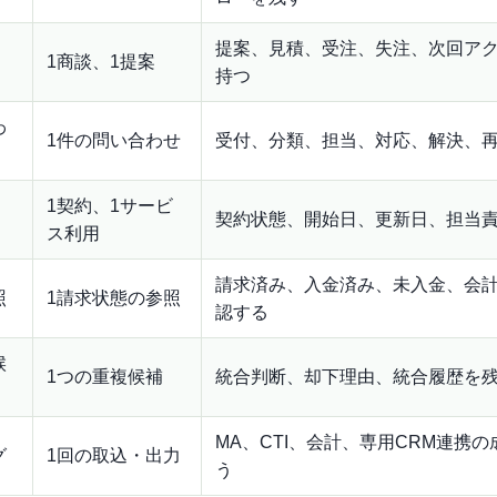
提案、見積、受注、失注、次回ア
1商談、1提案
持つ
わ
1件の問い合わせ
受付、分類、担当、対応、解決、
1契約、1サービ
契約状態、開始日、更新日、担当
ス利用
請求済み、入金済み、未入金、会
照
1請求状態の参照
認する
候
1つの重複候補
統合判断、却下理由、統合履歴を
MA、CTI、会計、専用CRM連携
グ
1回の取込・出力
う