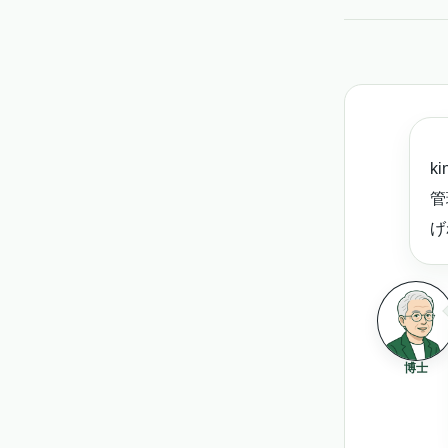
k
管
げ
博士