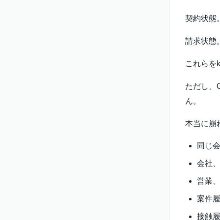
契約状態
請求状態
これらをk
ただし、
ん。
本当に崩
同じ
会社
営業
案件
接触