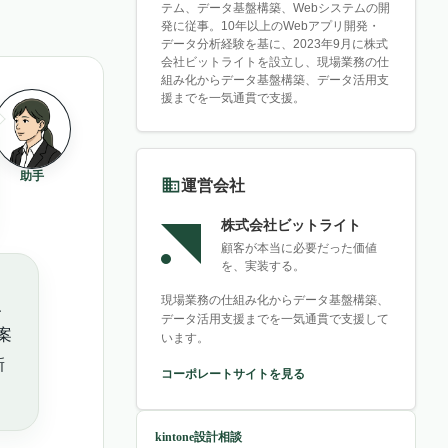
テム、データ基盤構築、Webシステムの開
発に従事。10年以上のWebアプリ開発・
データ分析経験を基に、2023年9月に株式
会社ビットライトを設立し、現場業務の仕
組み化からデータ基盤構築、データ活用支
援までを一気通貫で支援。
助手
運営会社
株式会社ビットライト
顧客が本当に必要だった価値
を、実装する。
現場業務の仕組み化からデータ基盤構築、
、
データ活用支援までを一気通貫で支援して
案
います。
新
コーポレートサイトを見る
kintone設計相談