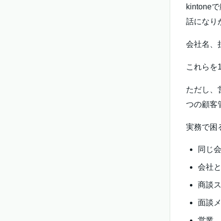
kint
話になり
会社名、
これらを
ただし、
つの顧客
実務で困
同じ
会社
商談
面談
営業