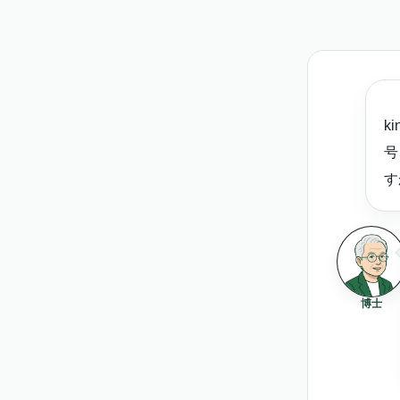
k
号
す
博士