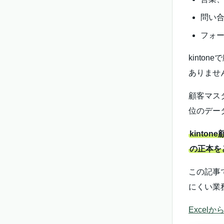
問い
フォー
kint
ありませ
顧客マス
位のデー
kint
の正本を
この記事
にくい業
Excel