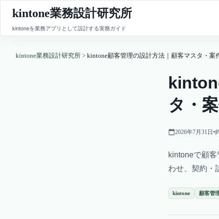
kintone業務設計研究所
kintoneを業務アプリとして設計する実務ガイド
kintone業務設計研究所
>
kintone顧客管理の設計方法｜顧客マスタ・
kin
タ・案
2026年7月31日
•
kintone
わせ、契約・請
kintone
顧客管