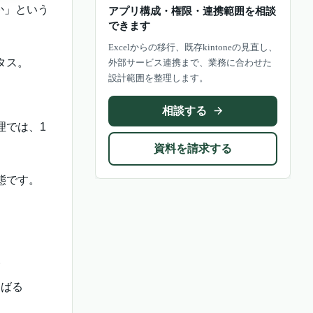
か」という
アプリ構成・権限・連携範囲を相談
できます
Excelからの移行、既存kintoneの見直し、
タス。
外部サービス連携まで、業務に合わせた
設計範囲を整理します。
相談する
理では、1
資料を請求する
態です。
い
らばる
い