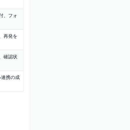
付、フォ
、再発を
、確認状
ル連携の成