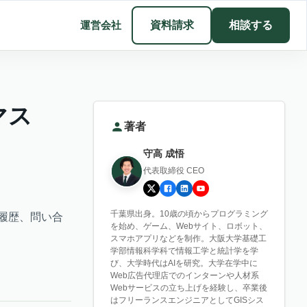
運営会社
資料請求
相談する
マス
著者
守高 成悟
代表取締役 CEO
千葉県出身。10歳の頃からプログラミング
動履歴、問い合
を始め、ゲーム、Webサイト、ロボット、
スマホアプリなどを制作。大阪大学基礎工
学部情報科学科で情報工学と統計学を学
び、大学時代はAIを研究。大学在学中に
Web広告代理店でのインターンや人材系
Webサービスの立ち上げを経験し、卒業後
はフリーランスエンジニアとしてGISシス