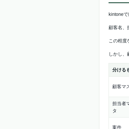
kint
顧客名、
この程度
しかし、
分ける
顧客マ
担当者
タ
案件