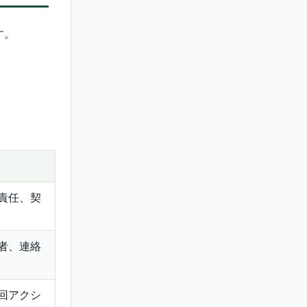
す。
責任、契
者、連絡
回アクシ