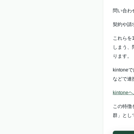
問い合わ
契約や請
これらを
しまう、
ります。
kint
などで連
kinto
この特徴
群」とし