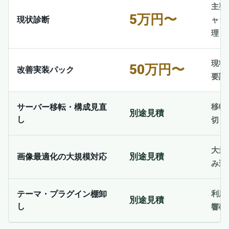
主要
5万円〜
現状診断
ャッ
理し
現状
50万円〜
改善実装パック
要読
移転
サーバー移転・構成見直
別途見積
し
切り
大量
別途見積
画像最適化の大規模対応
み込
利用
テーマ・プラグイン棚卸
別途見積
し
響確