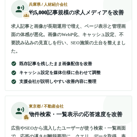
兵庫県 / 人材紹介会社
約5,000記事規模の求人メディアを改善
求人記事と画像が長期運用で増え、ページ表示と管理画
面の体感が悪化。画像のWebP化、キャッシュ設定、不
要読み込みの見直しを行い、SEO施策の土台を整えまし
た。
既存記事を残したまま画像配信を改善
キャッシュ設定を媒体仕様に合わせて調整
支援会社が説明しやすい改善内容に整理
東京都 / 不動産会社
物件検索・一覧表示の応答速度を改善
広告やSEOから流入したユーザーが使う検索・一覧画面
で、応答の遅さが離脱要因に。クエリ、データ取得、表