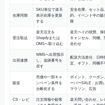
SKU単位で楽天
安全在庫、セット品
在庫同期
表示在庫を更新
約、イベント中の販
する
限
楽天注文を
楽天ペイの状態、保
受注取込
Shopifyまたは
キャンセル、同梱、
OMSへ取り込む
合わせ
WMSへ出荷指示
配送方法差分、日時
出荷連携
し、追跡番号を
定、ギフト、同梱不
戻す
売価や一部キャ
ポイント、クーポン
販促
ンペーン条件を
ーパーSALE、お買
台帳化する
マラソン、広告
CS・レビ
注文情報や顧客
楽天問い合わせ、レ