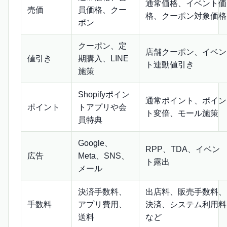
通常価格、イベント価
売価
員価格、クー
格、クーポン対象価格
ポン
クーポン、定
店舗クーポン、イベン
値引き
期購入、LINE
ト連動値引き
施策
Shopifyポイン
通常ポイント、ポイン
ポイント
トアプリや会
ト変倍、モール施策
員特典
Google、
RPP、TDA、イベン
広告
Meta、SNS、
ト露出
メール
決済手数料、
出店料、販売手数料、
手数料
アプリ費用、
決済、システム利用料
送料
など