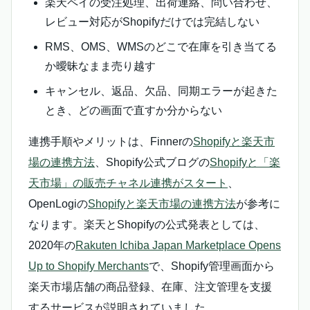
楽天ペイの受注処理、出荷連絡、問い合わせ、
レビュー対応がShopifyだけでは完結しない
RMS、OMS、WMSのどこで在庫を引き当てる
か曖昧なまま売り越す
キャンセル、返品、欠品、同期エラーが起きた
とき、どの画面で直すか分からない
連携手順やメリットは、Finnerの
Shopifyと楽天市
場の連携方法
、Shopify公式ブログの
Shopifyと「楽
天市場」の販売チャネル連携がスタート
、
OpenLogiの
Shopifyと楽天市場の連携方法
が参考に
なります。楽天とShopifyの公式発表としては、
2020年の
Rakuten Ichiba Japan Marketplace Opens
Up to Shopify Merchants
で、Shopify管理画面から
楽天市場店舗の商品登録、在庫、注文管理を支援
するサービスが説明されていました。