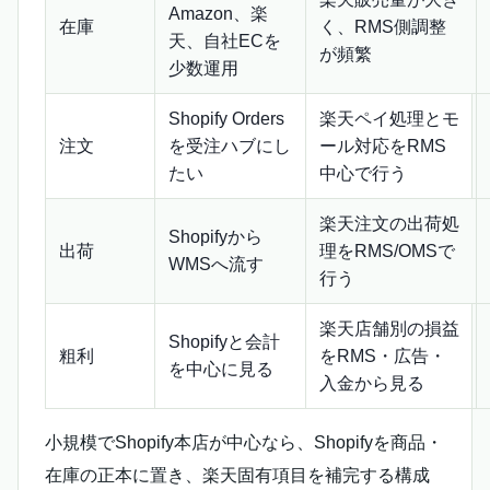
Amazon、楽
在庫
く、RMS側調整
天、自社ECを
が頻繁
少数運用
Shopify Orders
楽天ペイ処理とモ
注文
を受注ハブにし
ール対応をRMS
たい
中心で行う
楽天注文の出荷処
Shopifyから
出荷
理をRMS/OMSで
WMSへ流す
行う
楽天店舗別の損益
Shopifyと会計
粗利
をRMS・広告・
を中心に見る
入金から見る
小規模でShopify本店が中心なら、Shopifyを商品・
在庫の正本に置き、楽天固有項目を補完する構成