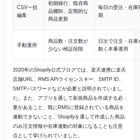
初期移行、既存商
CSV一括
毎日の受注・在庫
品棚卸、定期的な
編集
期
商品更新
商品数・注文数が
日次で注文・在庫
手動運用
少ない検証段階
動く本番運用
2020年のShopify公式ブログでは、楽天連携に楽天
店舗URL、RMS APIライセンスキー、SMTP ID、
SMTPパスワードなどが必要と説明されていまし
た。また、アプリを通して新規商品を作成する必
要があること、既にRMSに登録されている商品を
連動できないこと、Shopifyを通して作成した商品
のみ注文情報や在庫連動の対象になることも注意
点として挙げられていました。