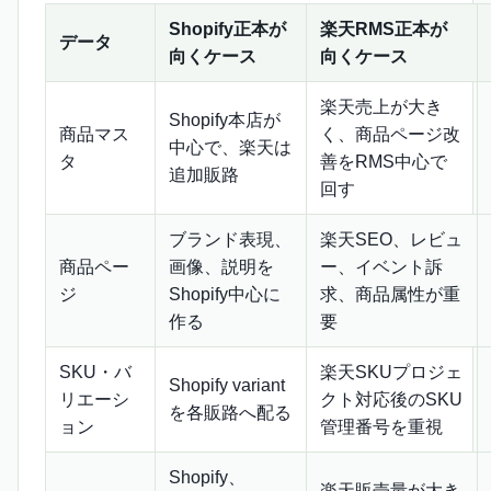
Shopify正本が
楽天RMS正本が
データ
向くケース
向くケース
楽天売上が大き
Shopify本店が
商品マス
く、商品ページ改
中心で、楽天は
タ
善をRMS中心で
追加販路
回す
ブランド表現、
楽天SEO、レビュ
商品ペー
画像、説明を
ー、イベント訴
ジ
Shopify中心に
求、商品属性が重
作る
要
SKU・バ
楽天SKUプロジェ
Shopify variant
リエーシ
クト対応後のSKU
を各販路へ配る
ョン
管理番号を重視
Shopify、
楽天販売量が大き