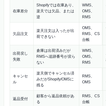
Shopifyでは在庫あり、
WMS、
在庫差分
楽天では欠品、または
OMS、
逆
RMS
OMS、
楽天注文は入ったが出
欠品注文
RMS、CS
荷できない
台帳
倉庫は出荷済みだが
WMS、
出荷戻し
RMSへ追跡番号が戻ら
OMS、
失敗
ない
RMS
楽天側でキャンセル済
キャンセ
RMS、
みだがShopify/OMSに
ル
OMS
残る
顧客から返品依頼があ
RMS、CS
返品受付
る
台帳