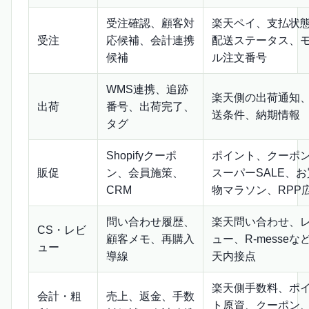
受注確認、顧客対
楽天ペイ、支払状
受注
応候補、会計連携
配送ステータス、
候補
ル注文番号
WMS連携、追跡
楽天側の出荷通知
出荷
番号、出荷完了、
送条件、納期情報
タグ
Shopifyクーポ
ポイント、クーポ
販促
ン、会員施策、
スーパーSALE、
CRM
物マラソン、RPP
問い合わせ履歴、
楽天問い合わせ、
CS・レビ
顧客メモ、再購入
ュー、R-messeな
ュー
導線
天内接点
楽天側手数料、ポ
会計・粗
売上、返金、手数
ト原資、クーポン