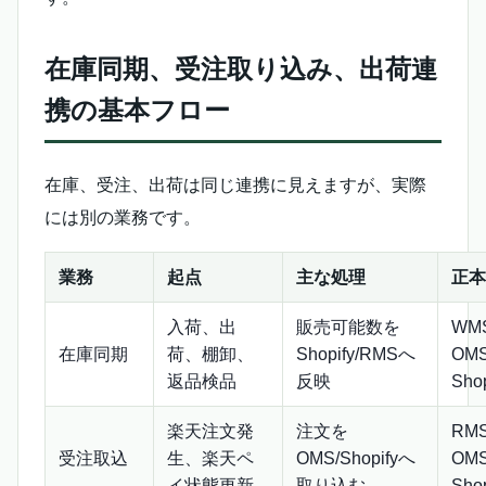
在庫同期、受注取り込み、出荷連
携の基本フロー
在庫、受注、出荷は同じ連携に見えますが、実際
には別の業務です。
業務
起点
主な処理
正本
入荷、出
販売可能数を
WM
在庫同期
荷、棚卸、
Shopify/RMSへ
OM
返品検品
反映
Shop
楽天注文発
注文を
RM
受注取込
生、楽天ペ
OMS/Shopifyへ
OM
イ状態更新
取り込む
Shop