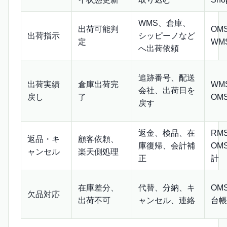
WMS、倉庫、
出荷可能判
OM
出荷指示
シッピーノなど
定
WM
へ出荷依頼
追跡番号、配送
出荷実績
倉庫出荷完
WM
会社、出荷日を
戻し
了
OM
戻す
返金、検品、在
RM
返品・キ
顧客依頼、
庫復帰、会計補
OM
ャンセル
楽天側処理
正
計
在庫差分、
代替、分納、キ
OM
欠品対応
出荷不可
ャンセル、連絡
台帳