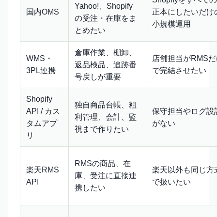
Yahoo!、Shopify
国内OMS
正本にしたいだけ
の受注・在庫をま
小規模運用
とめたい
倉庫作業、棚卸、
WMS・
店舗担当がRMSだ
返品検品、追跡番
3PL連携
で完結させたい
号戻しが重要
Shopify
独自商品台帳、粗
API / カス
保守担当やログ設
利管理、会計、監
タムアプ
がない
視まで作りたい
リ
RMSの商品、在
楽天RMS
楽天以外も同じ方
庫、受注に直接連
API
で扱いたい
携したい