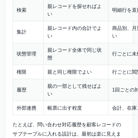
親レコードを探せればよ
検索
明細行を直
い
親レコード内の合計でよ
商品別、月
集計
い
い
親レコード全体で同じ状
状態管理
行ごとに未
態
権限
親と同じ権限でよい
行ごとに閲
親の一部として残せばよ
履歴
1回ごとの
い
外部連携
帳票に出す程度
会計、在庫
たとえば、問い合わせ対応履歴を顧客レコードの
サブテーブルに入れる設計は、最初は楽に見えま