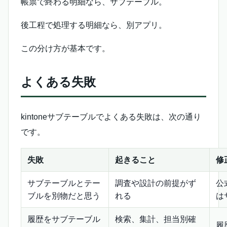
帳票で終わる明細なら、サブテーブル。
後工程で処理する明細なら、別アプリ。
この分け方が基本です。
よくある失敗
kintoneサブテーブルでよくある失敗は、次の通り
です。
失敗
起きること
修
サブテーブルとテー
調査や設計の前提がず
公
ブルを別物だと思う
れる
は
履歴をサブテーブル
検索、集計、担当別確
履