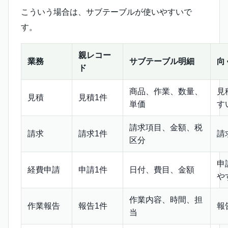
こういう場合は、サブテーブルが使いやすいで
す。
親レコー
業務
サブテーブル明細
向
ド
商品、作業、数量、
見
見積
見積1件
単価
す
請求項目、金額、税
請求
請求1件
請
区分
申
経費申請
申請1件
日付、費目、金額
や
作業内容、時間、担
作業報告
報告1件
報
当