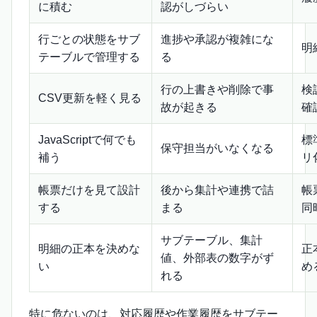
に積む
認がしづらい
行ごとの状態をサブ
進捗や承認が複雑にな
明
テーブルで管理する
る
行の上書きや削除で事
検
CSV更新を軽く見る
故が起きる
確
JavaScriptで何でも
標
保守担当がいなくなる
補う
リ
帳票だけを見て設計
後から集計や連携で詰
帳
する
まる
同
サブテーブル、集計
明細の正本を決めな
正
値、外部表の数字がず
い
め
れる
特に危ないのは、対応履歴や作業履歴をサブテー