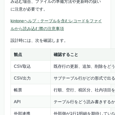
み込む場合、ファイルの準備方法や更新時の扱い
に注意が必要です。
kintoneヘルプ：テーブルを含むレコードをファイ
ルから読み込む際の注意事項
設計時には、次を確認します。
観点
確認すること
CSV取込
既存行の更新、追加、削除をど
CSV出力
サブテーブル行がどの形式で出
帳票
行順、空行、税区分、社内項目
API
テーブル行をどう読み書きする
外部連携
外部側が1行1明細を期待してい