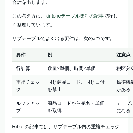
合計を出します。
この考え方は、
kintoneテーブル集計の記事
で詳し
く整理しています。
サブテーブルでよく出る要件は、次の3つです。
要件
例
注意点
行計算
数量×単価、時間×単価
税区分
重複チェッ
同じ商品コード、同じ日付
標準機
ク
を禁止
がある
ルックアッ
商品コードから品名・単価
テーブ
プ
を取得
になる
Ribbitの記事では、サブテーブル内の重複チェック