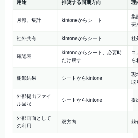
用途
推奨する同期方向
理
集
月報、集計
kintoneからシート
要
社外共有
kintoneからシート
社
kintoneからシート、必要時
コ
確認表
だけ戻す
ら
現
棚卸結果
シートからkintone
取
外部提出ファイ
シートからkintone
提
ル回収
外部画面として
双方向
競
の利用