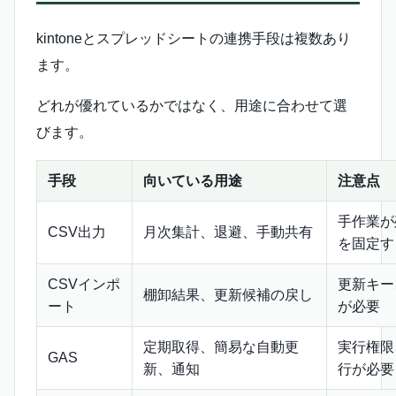
kintoneとスプレッドシートの連携手段は複数あり
ます。
どれが優れているかではなく、用途に合わせて選
びます。
手段
向いている用途
注意点
手作業が
CSV出力
月次集計、退避、手動共有
を固定す
CSVインポ
更新キー
棚卸結果、更新候補の戻し
ート
が必要
定期取得、簡易な自動更
実行権限
GAS
新、通知
行が必要