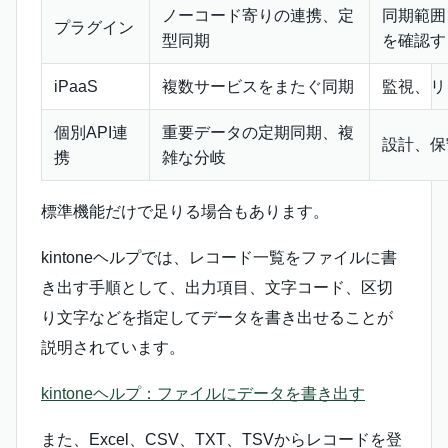
ノーコード寄りの連携、定
同期範囲
プラグイン
型同期
を確認す
iPaaS
複数サービスをまたぐ同期
監視、リ
個別API連
重要データの定期同期、複
設計、保
携
雑な分岐
標準機能だけで足りる場合もあります。
kintoneヘルプでは、レコード一覧をファイルに書
き出す手順として、出力項目、文字コード、区切
り文字などを指定してデータを書き出せることが
説明されています。
kintoneヘルプ：ファイルにデータを書き出す
また、Excel、CSV、TXT、TSVからレコードを登